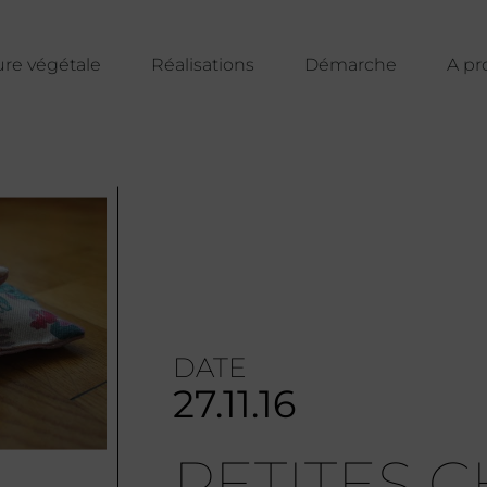
ure végétale
Réalisations
Démarche
A pr
DATE
27.11.16
PETITES 