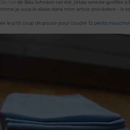
 Déchet
de Béa Johnson cet été, j’étais rentrée gonflée à
mme je vous le disais dans mon article précédent – le tou
née le p’tit coup de pouce pour coudre
12 petits mouchoi