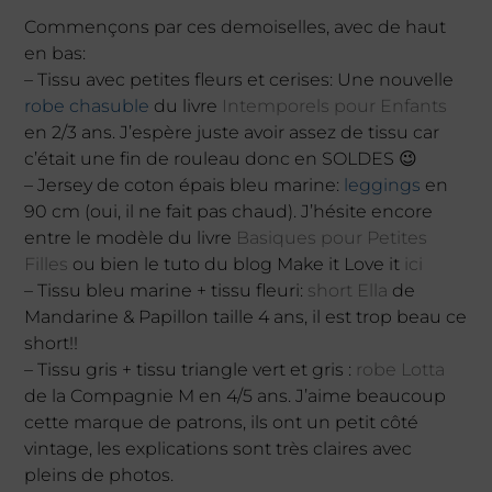
Commençons par ces demoiselles, avec de haut
en bas:
– Tissu avec petites fleurs et cerises: Une nouvelle
robe chasuble
du livre
Intemporels pour Enfants
en 2/3 ans. J’espère juste avoir assez de tissu car
c’était une fin de rouleau donc en SOLDES 😉
– Jersey de coton épais bleu marine:
leggings
en
90 cm (oui, il ne fait pas chaud). J’hésite encore
entre le modèle du livre
Basiques pour Petites
Filles
ou bien le tuto du blog Make it Love it
ici
– Tissu bleu marine + tissu fleuri:
short Ella
de
Mandarine & Papillon taille 4 ans, il est trop beau ce
short!!
– Tissu gris + tissu triangle vert et gris :
robe Lotta
de la Compagnie M en 4/5 ans. J’aime beaucoup
cette marque de patrons, ils ont un petit côté
vintage, les explications sont très claires avec
pleins de photos.